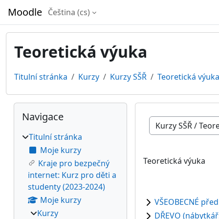
Přejít k hlavnímu obsahu
Moodle
Čeština ‎(cs)‎
Teoretická výuka
Titulní stránka
Kurzy
Kurzy SŠŘ
Teoretická výuk
Bloky
Přeskočit: Navigace
Navigace
Kategorie kurzů
Titulní stránka
Moje kurzy
Teoretická výuka
Kraje pro bezpečný
internet: Kurz pro děti a
studenty (2023-2024)
Moje kurzy
VŠEOBECNÉ před
Kurzy
DŘEVO (nábytkářst