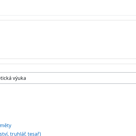
a
měty
ví, truhlář, tesař)