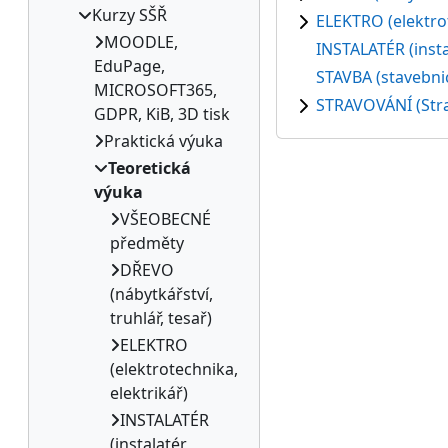
Kurzy SŠŘ
ELEKTRO (elektrot
MOODLE,
INSTALATÉR (insta
EduPage,
STAVBA (stavebnic
MICROSOFT365,
STRAVOVÁNÍ (Stra
GDPR, KiB, 3D tisk
Praktická výuka
Teoretická
výuka
VŠEOBECNÉ
předměty
DŘEVO
(nábytkářství,
truhlář, tesař)
ELEKTRO
(elektrotechnika,
elektrikář)
INSTALATÉR
(instalatér,