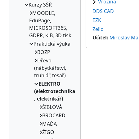
Vrožina
Kurzy SŠŘ
DDS CAD
MOODLE,
EZK
EduPage,
MICROSOFT365,
Zelio
GDPR, KiB, 3D tisk
Učitel:
Miroslav Ma
Praktická výuka
BOZP
Dřevo
(nábytkářství,
truhlář, tesař)
ELEKTRO
(elektrotechnika
, elektrikář)
ŠIBLOVÁ
BROCARD
MAĎA
ŽIGO