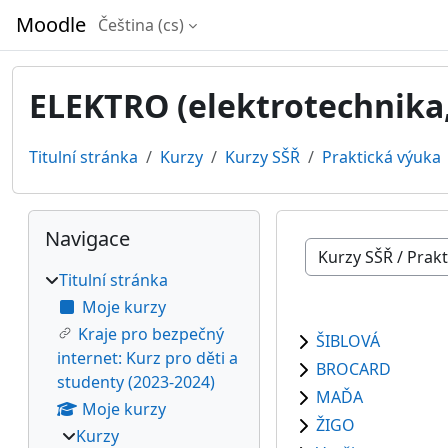
Přejít k hlavnímu obsahu
Moodle
Čeština ‎(cs)‎
ELEKTRO (elektrotechnika,
Titulní stránka
Kurzy
Kurzy SŠŘ
Praktická výuka
Bloky
Přeskočit: Navigace
Navigace
Kategorie kurzů
Titulní stránka
Moje kurzy
Kraje pro bezpečný
ŠIBLOVÁ
internet: Kurz pro děti a
BROCARD
studenty (2023-2024)
MAĎA
Moje kurzy
ŽIGO
Kurzy